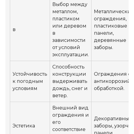
Выбор между
металлом,
Металлически
пластиком
ограждения,
или деревом
пластиковые
в
в
панели,
зависимости
деревянные
от условий
заборы.
эксплуатации.
Способность
Устойчивость
конструкции
Ограждения с
к погодным
выдерживать
антикоррозий
условиям
дождь, снег и
обработкой.
ветер.
Внешний вид
ограждения и
Декоративные
его
Эстетика
заборы, узорча
соответствие
панели.